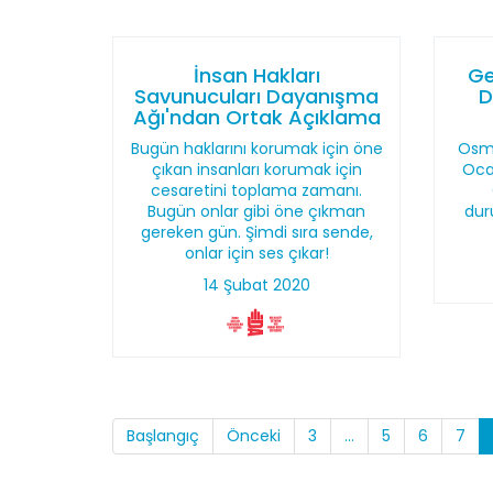
İnsan Hakları
Ge
Savunucuları Dayanışma
D
Ağı'ndan Ortak Açıklama
Bugün haklarını korumak için öne
Osma
çıkan insanları korumak için
Ocak
cesaretini toplama zamanı.
Bugün onlar gibi öne çıkman
dur
gereken gün. Şimdi sıra sende,
onlar için ses çıkar!
14 Şubat 2020
Başlangıç
Önceki
3
...
5
6
7