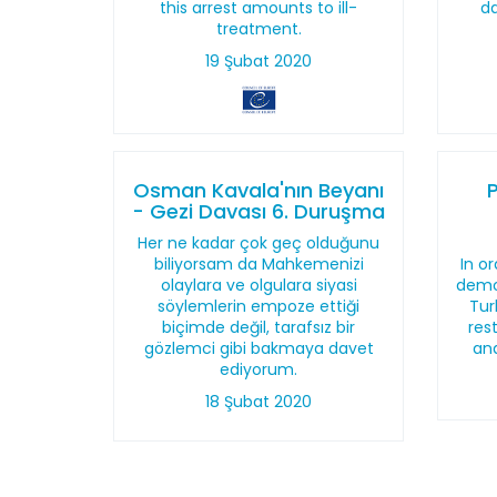
this arrest amounts to ill-
da
treatment.
19 Şubat 2020
Osman Kavala'nın Beyanı
- Gezi Davası 6. Duruşma
Her ne kadar çok geç olduğunu
biliyorsam da Mahkemenizi
In o
olaylara ve olgulara siyasi
democ
söylemlerin empoze ettiği
Tur
biçimde değil, tarafsız bir
res
gözlemci gibi bakmaya davet
and
ediyorum.
18 Şubat 2020