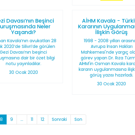
zi Davası’nın Beşinci
AİHM Kavala - Türk
uruşmasında Neler
Kararının Uygulanma
Yaşandı?
İlişkin Görüş
n Kavala’nın avukatları 28
1998 - 2008 yılları arası
 2020’de Silivri’de görülen
Avrupa İnsan Hakları
Gezi Davası’nın beşinci
Mahkemesi'nde yargıç ol
uşmasına dair bir özet bilgi
görev yapan Dr. Rıza Tür
notu yayınladılar.
AİHM'in Osman Kavala kara
kararın uygulanmasına ilişki
30 Ocak 2020
görüş yazısı hazırladı.
30 Ocak 2020
8
9
...
11
12
Sonraki
Son