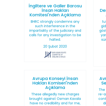
İngiltere ve Galler Barosu
İnsan Hakları
De
Komitesi'nden Açıklama
BHRC strongly condemns any
tu
such interference in the
gid
impartiality of the judiciary and
göst
calls for any investigation to be
yar
halted.
sü
20 Şubat 2020
Avrupa Konseyi İnsan
Avr
Hakları Komiseri'nden
Se
Açıklama
The 
These allegedly new charges
re-a
brought against Osman Kavala
cont
have no credibility and for me,
d