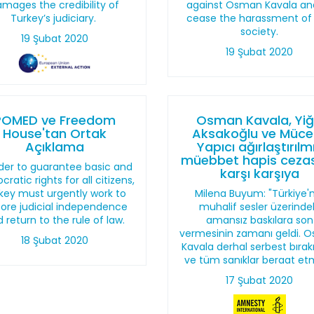
mages the credibility of
against Osman Kavala an
Turkey’s judiciary.
cease the harassment of c
society.
19 Şubat 2020
19 Şubat 2020
POMED ve Freedom
Osman Kavala, Yiğ
House'tan Ortak
Aksakoğlu ve Mücel
Açıklama
Yapıcı ağırlaştırılm
müebbet hapis cezas
rder to guarantee basic and
karşı karşıya
ratic rights for all citizens,
key must urgently work to
Milena Buyum: "Türkiye'
tore judicial independence
muhalif sesler üzerinde
 return to the rule of law.
amansız baskılara son
vermesinin zamanı geldi. 
18 Şubat 2020
Kavala derhal serbest bırakı
ve tüm sanıklar beraat etm
17 Şubat 2020