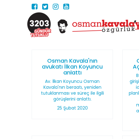
3203
Osman Kavala'nın
avukatı İlkan Koyuncu
Aç
anlattı
B
Av. İlkan Koyuncu Osman
giri
Kavala'nın beraatı, yeniden
i
tutuklanması ve süreç ile ilgili
plan
görüşlerini anlattı.
m
25 Şubat 2020
a