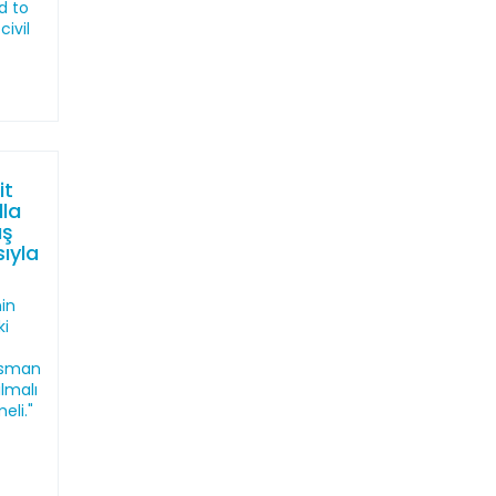
d to
ivil
it
la
ış
ıyla
nin
ki
Osman
lmalı
eli."