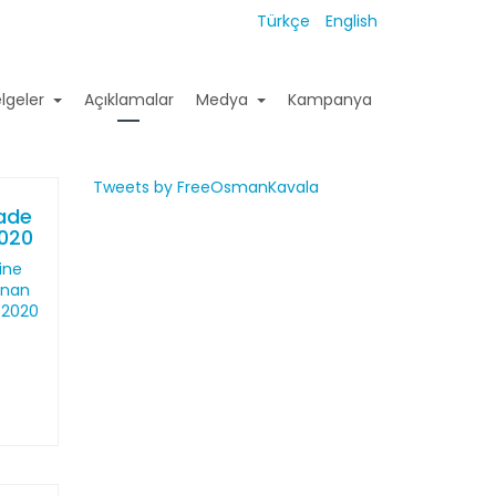
Türkçe
English
lgeler
Açıklamalar
Medya
Kampanya
Tweets by FreeOsmanKavala
fade
2020
ine
lınan
 2020