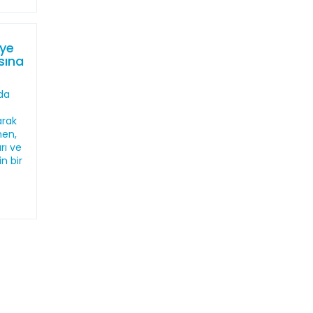
iye
sına
nda
arak
men,
rı ve
n bir