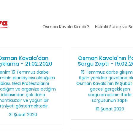
Osman Kavala Kimdir?
Hukuki Süreç ve Be
Osman Kavala'dan
Osman Kavala'nın İ
ıklama - 21.02.2020
Sorgu Zaptı - 19.02.
enim 15 Temmuz darbe
15 Temmuz darbe girişim
şiminin planlayıcısı olduğum
ilişkin yeniden gözaltına a
ddiası, Gezi Protestolarını
Osman Kavala'nın 19 Şubat
ladığım ve organize ettiğim
gecesi gerçekleşen
iddiasından çok daha
sorgulamasının ifade
antıksızdır ve yoğun bir
sorgusunun zaptı.
rtniyeti göstermektedir.
19 Şubat 2020
21 Şubat 2020