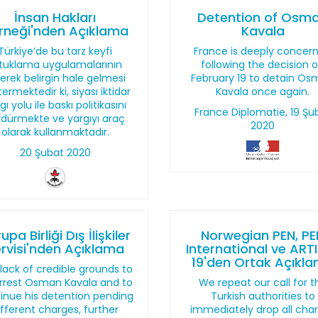
İnsan Hakları
Detention of Osm
rneği'nden Açıklama
Kavala
Türkiye’de bu tarz keyfi
France is deeply concer
tuklama uygulamalarının
following the decision 
erek belirgin hale gelmesi
February 19 to detain O
ermektedir ki, siyası iktidar
Kavala once again.
gı yolu ile baskı politikasını
France Diplomatie, 19 Şu
rdürmekte ve yargıyı araç
2020
olarak kullanmaktadır.
20 Şubat 2020
upa Birliği Dış İlişkiler
Norwegian PEN, PE
rvisi'nden Açıklama
International ve ART
19'den Ortak Açıkl
lack of credible grounds to
rrest Osman Kavala and to
We repeat our call for t
inue his detention pending
Turkish authorities to
ifferent charges, further
immediately drop all cha