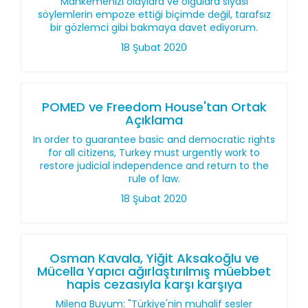
Mahkemenizi olaylara ve olgulara siyasi
söylemlerin empoze ettiği biçimde değil, tarafsız
bir gözlemci gibi bakmaya davet ediyorum.
18 Şubat 2020
POMED ve Freedom House'tan Ortak
Açıklama
In order to guarantee basic and democratic rights
for all citizens, Turkey must urgently work to
restore judicial independence and return to the
rule of law.
18 Şubat 2020
Osman Kavala, Yiğit Aksakoğlu ve
Mücella Yapıcı ağırlaştırılmış müebbet
hapis cezasıyla karşı karşıya
Milena Buyum: "Türkiye'nin muhalif sesler