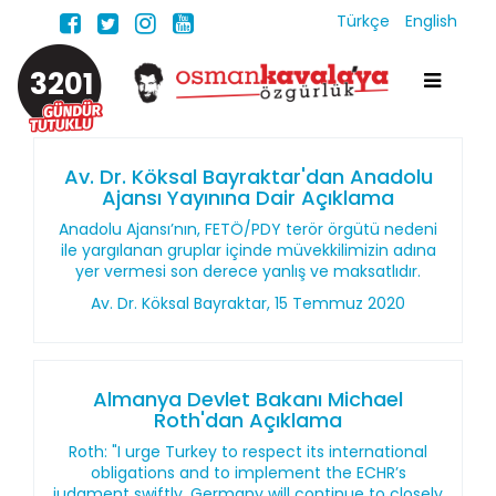
Türkçe
English
3201
Av. Dr. Köksal Bayraktar'dan Anadolu
Ajansı Yayınına Dair Açıklama
Anadolu Ajansı’nın, FETÖ/PDY terör örgütü nedeni
ile yargılanan gruplar içinde müvekkilimizin adına
yer vermesi son derece yanlış ve maksatlıdır.
Av. Dr. Köksal Bayraktar, 15 Temmuz 2020
Almanya Devlet Bakanı Michael
Roth'dan Açıklama
Roth: "I urge Turkey to respect its international
obligations and to implement the ECHR’s
judgment swiftly. Germany will continue to closely