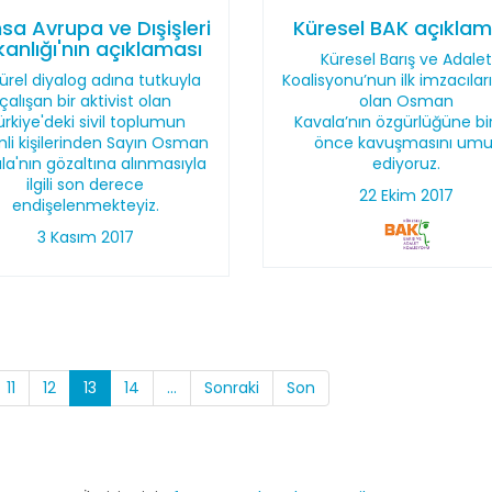
sa Avrupa ve Dışişleri
Küresel BAK açıklam
anlığı'nın açıklaması
Küresel Barış ve Adale
ürel diyalog adına tutkuyla
Koalisyonu’nun ilk imzacıla
çalışan bir aktivist olan
olan Osman
ürkiye'deki sivil toplumun
Kavala’nın özgürlüğüne bi
li kişilerinden Sayın Osman
önce kavuşmasını umu
la'nın gözaltına alınmasıyla
ediyoruz.
ilgili son derece
22 Ekim 2017
endişelenmekteyiz.
3 Kasım 2017
11
12
13
14
...
Sonraki
Son