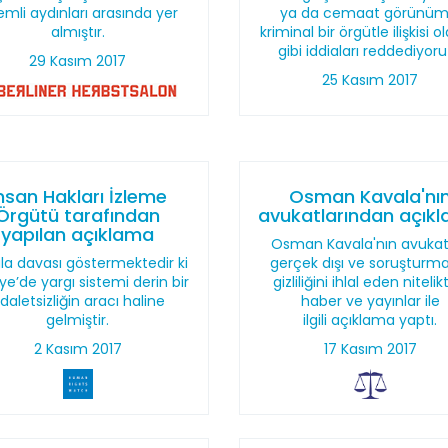
mli aydınları arasında yer
ya da cemaat görünüm
almıştır.
kriminal bir örgütle ilişkisi 
gibi iddiaları reddediyoru
29 Kasım 2017
25 Kasım 2017
nsan Hakları İzleme
Osman Kavala'nı
Örgütü tarafından
avukatlarından açık
yapılan açıklama
Osman Kavala'nın avukatl
la davası göstermektedir ki
gerçek dışı ve soruşturm
ye’de yargı sistemi derin bir
gizliliğini ihlal eden nitelik
daletsizliğin aracı haline
haber ve yayınlar ile
gelmiştir.
ilgili açıklama yaptı.
2 Kasım 2017
17 Kasım 2017