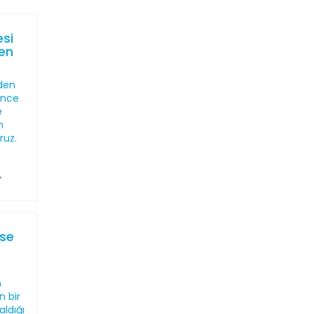
esi
en
nden
önce
e
n
ruz.
ise
n
n bir
aldığı