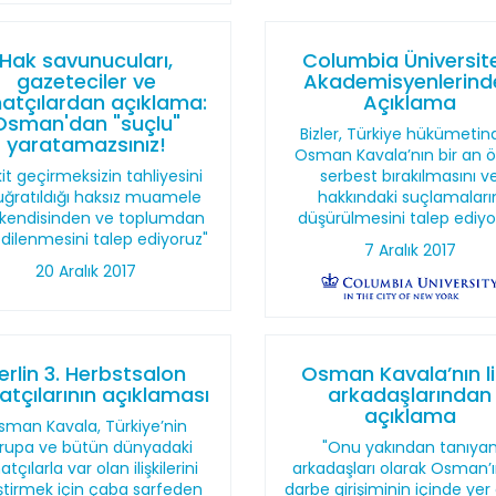
Hak savunucuları,
Columbia Üniversit
gazeteciler ve
Akademisyenlerind
atçılardan açıklama:
Açıklama
Osman'dan "suçlu"
Bizler, Türkiye hükümeti
yaratamazsınız!
Osman Kavala’nın bir an 
it geçirmeksizin tahliyesini
serbest bırakılmasını v
uğratıldığı haksız muamele
hakkındaki suçlamaları
n kendisinden ve toplumdan
düşürülmesini talep ediyo
 dilenmesini talep ediyoruz"
7 Aralık 2017
20 Aralık 2017
erlin 3. Herbstsalon
Osman Kavala’nın l
atçılarının açıklaması
arkadaşlarından
açıklama
sman Kavala, Türkiye’nin
rupa ve bütün dünyadaki
"Onu yakından tanıya
atçılarla var olan ilişkilerini
arkadaşları olarak Osman’ı
iştirmek için çaba sarfeden
darbe girişiminin içinde yer 