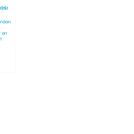
ası
t
rından
r an
t