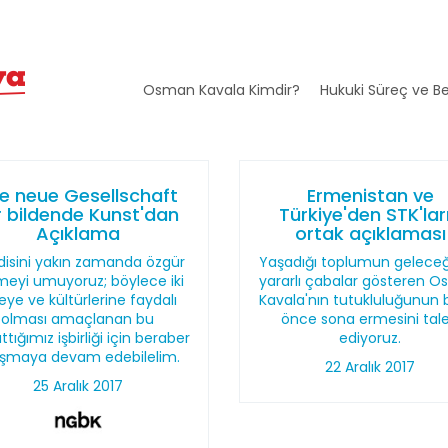
Osman Kavala Kimdir?
Hukuki Süreç ve Be
e neue Gesellschaft
Ermenistan ve
r bildende Kunst'dan
Türkiye'den STK'lar
Açıklama
ortak açıklaması
disini yakın zamanda özgür
Yaşadığı toplumun geleceği
meyi umuyoruz; böylece iki
yararlı çabalar gösteren 
eye ve kültürlerine faydalı
Kavala'nın tutukluluğunun b
olması amaçlanan bu
önce sona ermesini tal
ttığımız işbirliği için beraber
ediyoruz.
ışmaya devam edebilelim.
22 Aralık 2017
25 Aralık 2017