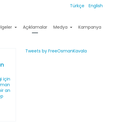
Türkçe
English
lgeler
Açıklamalar
Medya
Kampanya
Tweets by FreeOsmanKavala
ın
 için
Osman
ir an
ep