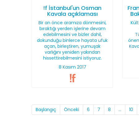
!f İstanbul'un Osman
Fran
Kavala açıklaması
Bak
Bir an önce aramıza dönmesini,
Kült
bıraktığı yerden işlerine devam
edebilmesini ve bizler dahil,
T
dokunduğu binlerce hayata ufuk
önem
açan, birleştiren, yumuşak
Kava
varlığını yeniden yakından
hissettirebilmesini istiyoruz.
8 Kasım 2017
Başlangıç
Önceki
6
7
8
...
10