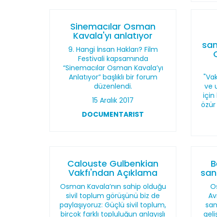
Sinemacılar Osman
Kavala'yı anlatıyor
san
9. Hangi İnsan Hakları? Film
Festivali kapsamında
“Sinemacılar Osman Kavala’yı
Anlatıyor” başlıklı bir forum
"Vak
düzenlendi.
ve 
içi
15 Aralık 2017
özür
DOCUMENTARIST
Calouste Gulbenkian
B
Vakfı'ndan Açıklama
san
Osman Kavala’nın sahip olduğu
O
sivil toplum görüşünü biz de
Av
paylaşıyoruz: Güçlü sivil toplum,
san
birçok farklı topluluğun anlayışlı
gel