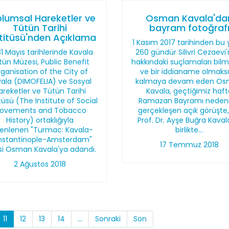
lumsal Hareketler ve
Osman Kavala'da
Tütün Tarihi
bayram fotoğraf
titüsü'nden Açıklama
1 Kasım 2017 tarihinden bu 
31 Mayıs tarihlerinde Kavala
260 gündür Silivri Cezaevi
tün Müzesi, Public Benefit
hakkındaki suçlamaları bil
ganisation of the City of
ve bir iddianame olmaksı
ala (DIMOFELIA) ve Sosyal
kalmaya devam eden O
areketler ve Tütün Tarihi
Kavala, geçtiğimiz haft
tüsü (The Institute of Social
Ramazan Bayramı nedeni
ovements and Tobacco
gerçekleşen açık görüşte,
History) ortaklığıyla
Prof. Dr. Ayşe Buğra Kavala
enlenen "Turmac: Kavala-
birlikte...
stantinople-Amsterdam"
17 Temmuz 2018
isi Osman Kavala'ya adandı.
2 Ağustos 2018
11
12
13
14
...
Sonraki
Son