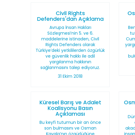
Civil Rights
Os
Defenders'dan Açıklama
Avrupa İnsan Hakları
Be
Sözleşmesi’nin 5. ve 6.
tu
maddelerine istinaden, Civil
Cumh
Rights Defenders olarak
yargı
Türkiye’deki yetkililerden özgürlük
ve güvenlik hakkı ile adil
bul
yargılanma hakkının
sağlanmasını talep ediyoruz.
31 Ekim 2018
Küresel Barış ve Adalet
Osm
Koalisyonu Basın
Açıklaması
Dün
Bu keyfi tutumun bir an önce
son bulmasını ve Osman
akad
Kavala’nın özgürlüğüne
insan