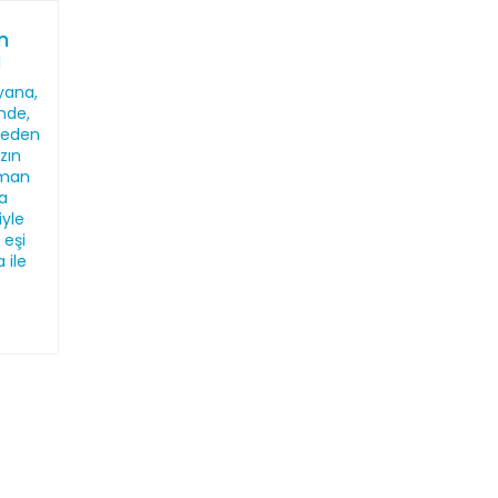
n
ı
yana,
'nde,
meden
zın
sman
a
yle
 eşi
 ile