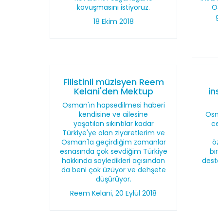
kavuşmasını istiyoruz.
O
18 Ekim 2018
Filistinli müzisyen Reem
Kelani'den Mektup
in
Osman'ın hapsedilmesi haberi
kendisine ve ailesine
Osm
yaşatılan sıkıntılar kadar
c
Türkiye'ye olan ziyaretlerim ve
Osman'la geçirdiğim zamanlar
ö
esnasında çok sevdiğim Türkiye
bı
hakkında söyledikleri açısından
dest
da beni çok üzüyor ve dehşete
düşürüyor.
Reem Kelani, 20 Eylül 2018