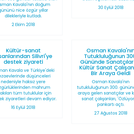
sman Kavala'nın doğum
30 Eylül 2018
gününü nice özgür yıllar
dilekleriyle kutladı.
2 Ekim 2018
Kültür-sanat
Osman Kavala'nı
sanlarından Silivri'ye
Tutukluluğunun 30
destek ziyareti
Gününde Sanatçılar
Kültür Sanat Çalışan
an Kavala ve Türkiye'deki
Bir Araya Geldi
ezaevlerinde düşünceleri
nedeniyle haksız yere
Osman Kavala'nın
zgürlüklerinden mahrum
tutukluluğunun 300. gününd
rakılan tüm tutuklular için
araya gelen sanatçılar ve k
ek ziyaretleri devam ediyor.
sanat çalışanları, 'Özlüyo
pankartı açtı.
16 Eylül 2018
27 Ağustos 2018