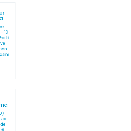
er
ma
me
 – 10
Gorki
 ve
sman
asını
ama
HD)
azar
nde
di.