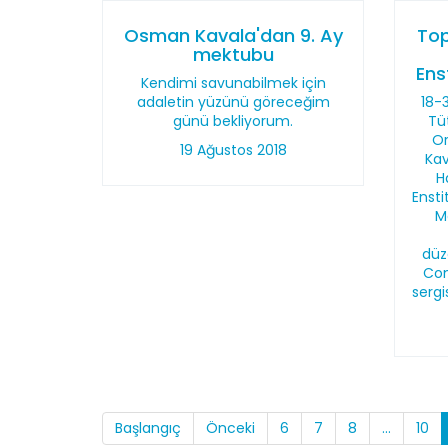
Osman Kavala'dan 9. Ay
Top
mektubu
Ens
Kendimi savunabilmek için
adaletin yüzünü göreceğim
18-
günü bekliyorum.
Tü
Or
19 Ağustos 2018
Kav
H
Ensti
M
düz
Con
serg
Başlangıç
Önceki
6
7
8
...
10