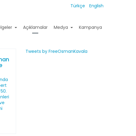
Türkçe
English
lgeler
Açıklamalar
Medya
Kampanya
Tweets by FreeOsmanKavala
sman
de
ında
bert
 50.
nleri
 ve
ni