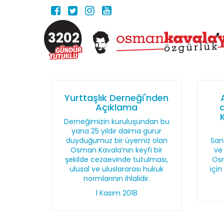
3202
Yurttaşlık Derneği'nden
Açıklama
K
Derneğimizin kuruluşundan bu
yana 25 yıldır daima gurur
duyduğumuz bir üyemiz olan
San
Osman Kavala’nın keyfi bir
ve 
şekilde cezaevinde tutulması,
Osm
ulusal ve uluslararası hukuk
için
normlarının ihlalidir.
1 Kasım 2018