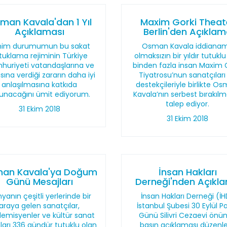
man Kavala'dan 1 Yıl
Maxim Gorki Theat
Açıklaması
Berlin'den Açıkla
nim durumumun bu sakat
Osman Kavala iddiana
tuklama rejiminin Türkiye
olmaksızın bir yıldır tutuklu
uriyeti vatandaşlarına ve
binden fazla insan Maxim 
sına verdiği zararın daha iyi
Tiyatrosu’nun sanatçıları
anlaşılmasına katkıda
destekçileriyle birlikte O
unacağını ümit ediyorum.
Kavala’nın serbest bırakılm
talep ediyor.
31 Ekim 2018
31 Ekim 2018
an Kavala'ya Doğum
İnsan Hakları
Günü Mesajları
Derneği'nden Açıkl
yanın çeşitli yerlerinde bir
İnsan Hakları Derneği (İ
araya gelen sanatçılar,
İstanbul Şubesi 30 Eylül P
emisyenler ve kültür sanat
Günü Silivri Cezaevi önü
ları 336 gündür tutuklu olan
basın açıklaması düzenle