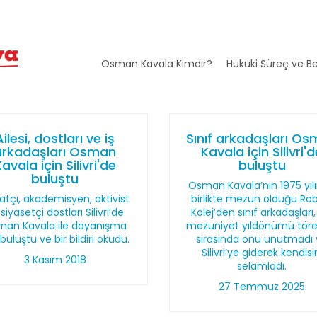
Osman Kavala Kimdir?
Hukuki Süreç ve Be
Ailesi, dostları ve iş
Sınıf arkadaşları O
arkadaşları Osman
Kavala için Silivri'
avala için Silivri'de
buluştu
buluştu
Osman Kavala’nın 1975 yıl
atçı, akademisyen, aktivist
birlikte mezun olduğu Ro
siyasetçi dostları Silivri’de
Kolej’den sınıf arkadaşları,
an Kavala ile dayanışma
mezuniyet yıldönümü töre
 buluştu ve bir bildiri okudu.
sırasında onu unutmadı
Silivri’ye giderek kendisi
3 Kasım 2018
selamladı.
27 Temmuz 2025