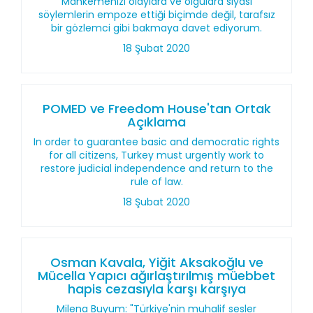
Mahkemenizi olaylara ve olgulara siyasi
söylemlerin empoze ettiği biçimde değil, tarafsız
bir gözlemci gibi bakmaya davet ediyorum.
18 Şubat 2020
POMED ve Freedom House'tan Ortak
Açıklama
In order to guarantee basic and democratic rights
for all citizens, Turkey must urgently work to
restore judicial independence and return to the
rule of law.
18 Şubat 2020
Osman Kavala, Yiğit Aksakoğlu ve
Mücella Yapıcı ağırlaştırılmış müebbet
hapis cezasıyla karşı karşıya
Milena Buyum: "Türkiye'nin muhalif sesler