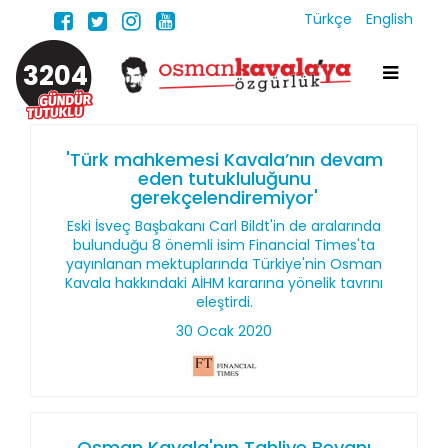
Türkçe
English
3204
'Türk mahkemesi Kavala’nın devam
eden tutukluluğunu
gerekçelendiremiyor'
Eski İsveç Başbakanı Carl Bildt'in de aralarında
bulunduğu 8 önemli isim Financial Times'ta
yayınlanan mektuplarında Türkiye'nin Osman
Kavala hakkındaki AİHM kararına yönelik tavrını
eleştirdi.
30 Ocak 2020
Osman Kavala'nın Tahliye Beyanı