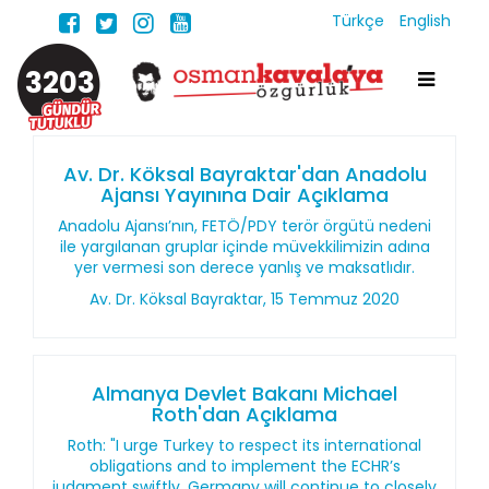
Türkçe
English
3203
Av. Dr. Köksal Bayraktar'dan Anadolu
Ajansı Yayınına Dair Açıklama
Anadolu Ajansı’nın, FETÖ/PDY terör örgütü nedeni
ile yargılanan gruplar içinde müvekkilimizin adına
yer vermesi son derece yanlış ve maksatlıdır.
Av. Dr. Köksal Bayraktar, 15 Temmuz 2020
Almanya Devlet Bakanı Michael
Roth'dan Açıklama
Roth: "I urge Turkey to respect its international
obligations and to implement the ECHR’s
judgment swiftly. Germany will continue to closely