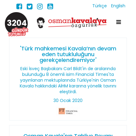
Türkçe
English
3204
'Türk mahkemesi Kavala’nın devam
eden tutukluluğunu
gerekçelendiremiyor'
Eski İsveç Başbakanı Carl Bildt'in de aralarında
bulunduğu 8 önemli isim Financial Times'ta
yayınlanan mektuplarında Türkiye'nin Osman
Kavala hakkındaki AİHM kararına yönelik tavrını
eleştirdi.
30 Ocak 2020
Osman Kavala'nın Tahliye Beyanı