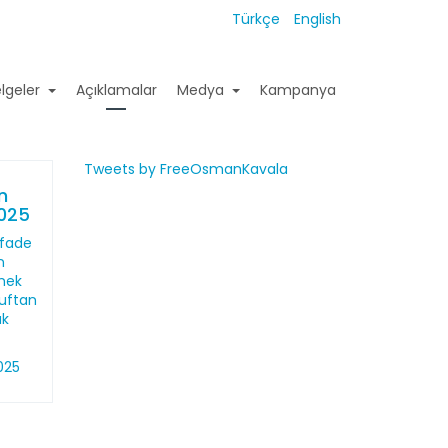
Türkçe
English
lgeler
Açıklamalar
Medya
Kampanya
Tweets by FreeOsmanKavala
n
2025
ifade
n
mek
ruftan
uk
025