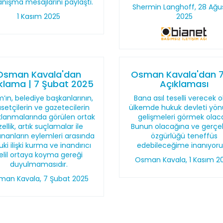
nışma mesajlarını paylaştı.
Shermin Langhoff, 28 Ağu
1 Kasım 2025
2025
Osman Kavala'dan
Osman Kavala'dan 7.
klama | 7 Şubat 2025
Açıklaması
m’ın, belediye başkanlarının,
Bana asıl teselli verecek o
asetçilerin ve gazetecilerin
ülkemde hukuk devleti yö
klanmalarında görülen ortak
gelişmeleri görmek olac
zellik, artık suçlamalar ile
Bunun olacağına ve gerçe
ananların eylemleri arasında
özgürlüğü teneffüs
ki ilişki kurma ve inandırıcı
edebileceğime inanıyor
elil ortaya koyma gereği
Osman Kavala, 1 Kasım 2
duyulmamasıdır.
man Kavala, 7 Şubat 2025