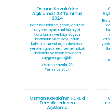
Osman Kavala'dan
Açıklama | 23 Temmuz
Açı
2024
Bariz
Bariz hak ihlalleri içeren, delillere
d
dayanmayan mahkûmiyet
ka
kararlarının verildiği, suçsuz
i
insanların yıllar boyu hapis
kalm
kalmalarına yol açan davaların
yeni
yeniden görülmesi, temel hukuk
il
ilkelerinin ve insan haklarına
saygının gereğidir.
Os
Osman Kavala, 23
Temmuz 2024
Osman Kavala'nın Hukuki
Temsilcilerinden
ce
Açıklama