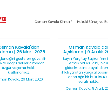
Osman Kavala Kimdir?
Hukuki Süreç ve Be
Osman Kavala'dan
Osman Kavala'da
klama | 26 Mart 2026
Açıklama | 9 Aralık 
şlendiğini gösteren güvenilir
Sayın Yargıtay Başkanı’nın 
likte doğru deliller olmadan
etmiş olduğu gibi, ihlali
özgür yaşama hakkı
giderilmesinde ayak dire
kısıtlanamaz.
ihlali yaratan yargısal tasar
daha ağır bir hukuksuzl
man Kavala, 26 Mart 2026
yaratmakta.
Osman Kavala, 9 Aralık 2