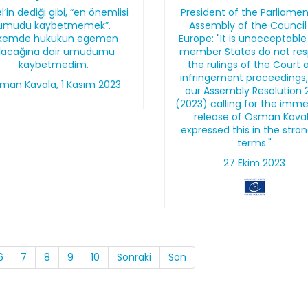
l’in dediği gibi, “en önemlisi
President of the Parliame
umudu kaybetmemek”.
Assembly of the Council
lkemde hukukun egemen
Europe: "It is unacceptable
lacağına dair umudumu
member States do not re
kaybetmedim.
the rulings of the Court 
infringement proceedings
man Kavala, 1 Kasım 2023
our Assembly Resolution 
(2023) calling for the imm
release of Osman Kava
expressed this in the stro
terms."
27 Ekim 2023
6
7
8
9
10
Sonraki
Son