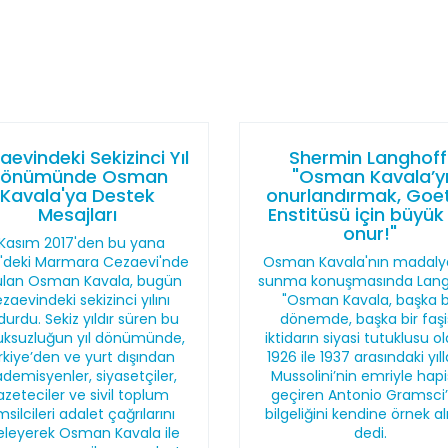
aevindeki Sekizinci Yıl
Shermin Langhoff
önümünde Osman
"Osman Kavala’y
Kavala'ya Destek
onurlandırmak, Goe
Mesajları
Enstitüsü için büyük 
onur!"
 Kasım 2017'den bu yana
vri'deki Marmara Cezaevi'nde
Osman Kavala'nın madalya
ulan Osman Kavala, bugün
sunma konuşmasında Lang
zaevindeki sekizinci yılını
"Osman Kavala, başka b
durdu. Sekiz yıldır süren bu
dönemde, başka bir faşi
uksuzluğun yıl dönümünde,
iktidarın siyasi tutuklusu o
rkiye’den ve yurt dışından
1926 ile 1937 arasındaki yıll
demisyenler, siyasetçiler,
Mussolini’nin emriyle hap
azeteciler ve sivil toplum
geçiren Antonio Gramsci’
silcileri adalet çağrılarını
bilgeliğini kendine örnek al
eleyerek Osman Kavala ile
dedi.