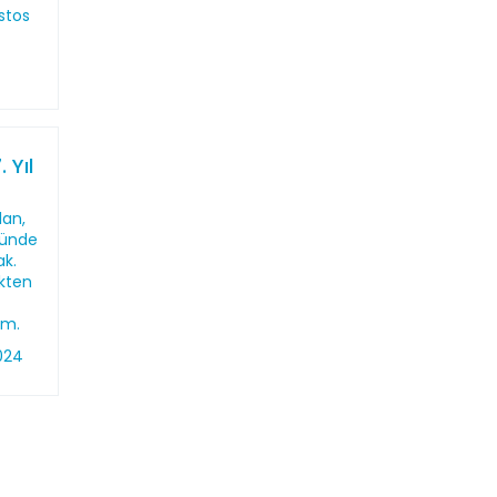
stos
 Yıl
lan,
nünde
ak.
kten
um.
024