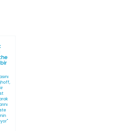
:
ı
the
bir
sını
hoff,
ir
st
larak
arını
iste
nin
ıyor"