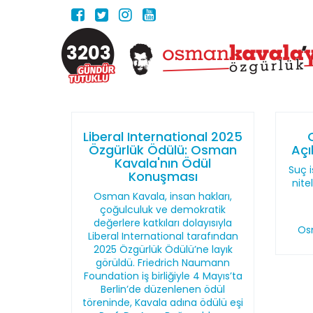
3203
Liberal International 2025
Özgürlük Ödülü: Osman
Açı
Kavala'nın Ödül
Suç i
Konuşması
nite
Osman Kavala, insan hakları,
çoğulculuk ve demokratik
değerlere katkıları dolayısıyla
Os
Liberal International tarafından
2025 Özgürlük Ödülü’ne layık
görüldü. Friedrich Naumann
Foundation iş birliğiyle 4 Mayıs’ta
Berlin’de düzenlenen ödül
töreninde, Kavala adına ödülü eşi