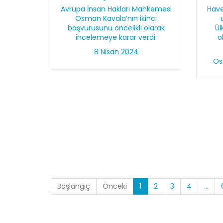
Avrupa İnsan Hakları Mahkemesi
Have
Osman Kavala’nın ikinci
başvurusunu öncelikli olarak
Ü
incelemeye karar verdi.
o
8 Nisan 2024
Os
Başlangıç
Önceki
1
2
3
4
...