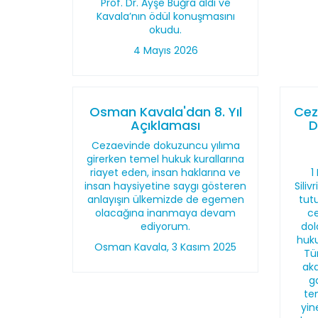
Prof. Dr. Ayşe Buğra aldı ve
Kavala’nın ödül konuşmasını
okudu.
4 Mayıs 2026
Osman Kavala'dan 8. Yıl
Cez
Açıklaması
D
Cezaevinde dokuzuncu yılıma
girerken temel hukuk kurallarına
riayet eden, insan haklarına ve
1
insan haysiyetine saygı gösteren
Sili
anlayışın ülkemizde de egemen
tut
olacağına inanmaya devam
ce
ediyorum.
dol
huk
Osman Kavala, 3 Kasım 2025
Tü
aka
g
tem
yin