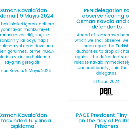
Osman Kavala'dan
PEN delegation t
klama | 9 Mayıs 2024
observe hearing o
Osman Kavala and 
 hak ihlalleri içeren, delillere
defendants
ayanmayan mahkûmiyet
rarlarının verildiği, suçsuz
Ahead of tomorrow’s hear
nsanların yıllar boyu hapis
which we shall observe, we
alarına yol açan davaların
once again the Turkis
den görülmesi, temel hukuk
authorities to drop all ch
kelerinin ve insan haklarına
against the defendants, a
saygının gereğidir.
release Kavala immediatel
unconditionally’, said the
man Kavala, 9 Mayıs 2024
delegates.
21 Nisan 2024
Osman Kavala'dan
PACE President Tiny
zaevindeki 6. yılında
on the Day of Politi
açıklama
Prisoners