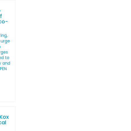
o
f
co-
ing,
 urge
h
arges
nd to
y and
 PEN
 Kox
cal