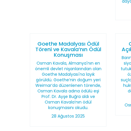
daya
Goethe Madalyası Ödül
Töreni ve Kavala’nın Ödül
Açı
Konuşması
Barı
Osman Kavala, Almanya'nın en
siy
önemli devlet nişanlarından olan
tutu
Goethe Madalyası'na layık
ö
görüldü. Goethe’nin doğum yeri
suçl
Weimar’da düzenlenen törende,
huku
Osman Kavala adına ödülü eşi
d
Prof. Dr. Ayşe Buğra aldı ve
Osman Kavala’nın ödül
Os
konuşmasını okudu.
28 Ağustos 2025