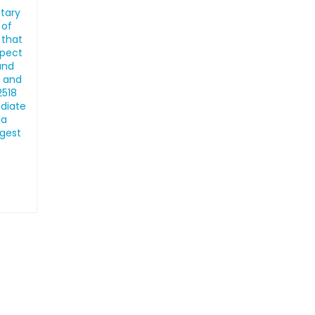
ntary
 of
 that
spect
and
, and
2518
ediate
la
ngest