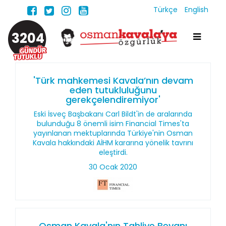
Türkçe
English
3204
'Türk mahkemesi Kavala’nın devam
eden tutukluluğunu
gerekçelendiremiyor'
Eski İsveç Başbakanı Carl Bildt'in de aralarında
bulunduğu 8 önemli isim Financial Times'ta
yayınlanan mektuplarında Türkiye'nin Osman
Kavala hakkındaki AİHM kararına yönelik tavrını
eleştirdi.
30 Ocak 2020
Osman Kavala'nın Tahliye Beyanı