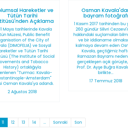
lumsal Hareketler ve
Osman Kavala'da
Tütün Tarihi
bayram fotoğraf
titüsü'nden Açıklama
1 Kasım 2017 tarihinden bu 
31 Mayıs tarihlerinde Kavala
260 gündür Silivri Cezaevi
tün Müzesi, Public Benefit
hakkındaki suçlamaları bil
ganisation of the City of
ve bir iddianame olmaksı
ala (DIMOFELIA) ve Sosyal
kalmaya devam eden O
areketler ve Tütün Tarihi
Kavala, geçtiğimiz haft
tüsü (The Institute of Social
Ramazan Bayramı nedeni
ovements and Tobacco
gerçekleşen açık görüşte,
History) ortaklığıyla
Prof. Dr. Ayşe Buğra Kavala
enlenen "Turmac: Kavala-
birlikte...
stantinople-Amsterdam"
17 Temmuz 2018
isi Osman Kavala'ya adandı.
2 Ağustos 2018
11
12
13
14
...
Sonraki
Son