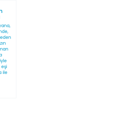
n
ı
yana,
'nde,
meden
zın
sman
a
yle
 eşi
 ile