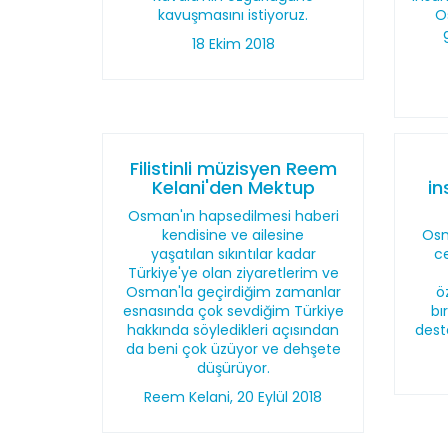
kavuşmasını istiyoruz.
O
18 Ekim 2018
Filistinli müzisyen Reem
Kelani'den Mektup
in
Osman'ın hapsedilmesi haberi
kendisine ve ailesine
Osm
yaşatılan sıkıntılar kadar
c
Türkiye'ye olan ziyaretlerim ve
Osman'la geçirdiğim zamanlar
ö
esnasında çok sevdiğim Türkiye
bı
hakkında söyledikleri açısından
dest
da beni çok üzüyor ve dehşete
düşürüyor.
Reem Kelani, 20 Eylül 2018