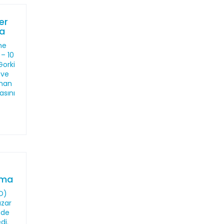
er
ma
me
 – 10
Gorki
 ve
sman
asını
ama
HD)
azar
nde
di.