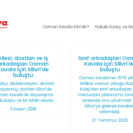
Osman Kavala Kimdir?
Hukuki Süreç ve Be
Ailesi, dostları ve iş
Sınıf arkadaşları O
arkadaşları Osman
Kavala için Silivri'
avala için Silivri'de
buluştu
buluştu
Osman Kavala’nın 1975 yıl
atçı, akademisyen, aktivist
birlikte mezun olduğu Ro
siyasetçi dostları Silivri’de
Kolej’den sınıf arkadaşları,
an Kavala ile dayanışma
mezuniyet yıldönümü töre
 buluştu ve bir bildiri okudu.
sırasında onu unutmadı
Silivri’ye giderek kendisi
3 Kasım 2018
selamladı.
27 Temmuz 2025