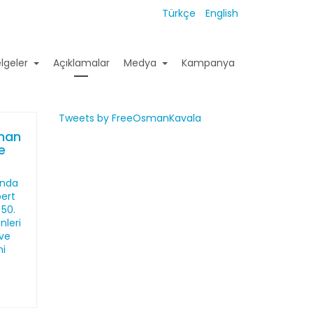
Türkçe
English
lgeler
Açıklamalar
Medya
Kampanya
Tweets by FreeOsmanKavala
sman
de
ında
bert
 50.
nleri
 ve
ni