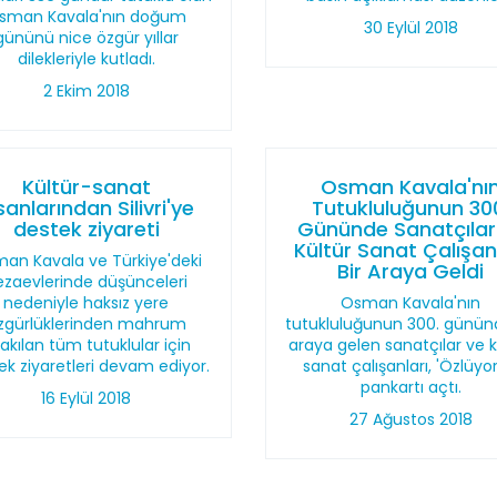
sman Kavala'nın doğum
30 Eylül 2018
gününü nice özgür yıllar
dilekleriyle kutladı.
2 Ekim 2018
Kültür-sanat
Osman Kavala'nı
sanlarından Silivri'ye
Tutukluluğunun 30
destek ziyareti
Gününde Sanatçılar
Kültür Sanat Çalışan
an Kavala ve Türkiye'deki
Bir Araya Geldi
ezaevlerinde düşünceleri
nedeniyle haksız yere
Osman Kavala'nın
zgürlüklerinden mahrum
tutukluluğunun 300. gününd
rakılan tüm tutuklular için
araya gelen sanatçılar ve k
ek ziyaretleri devam ediyor.
sanat çalışanları, 'Özlüyo
pankartı açtı.
16 Eylül 2018
27 Ağustos 2018