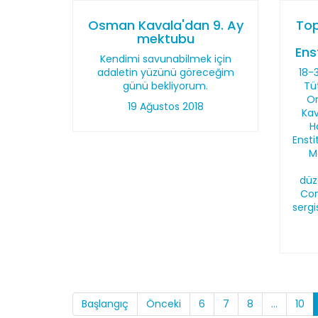
Osman Kavala'dan 9. Ay
Top
mektubu
Ens
Kendimi savunabilmek için
adaletin yüzünü göreceğim
18-
günü bekliyorum.
Tü
Or
19 Ağustos 2018
Kav
H
Ensti
M
düz
Con
serg
Başlangıç
Önceki
6
7
8
...
10