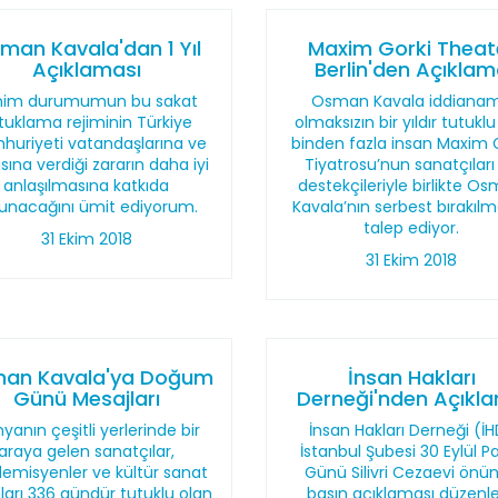
man Kavala'dan 1 Yıl
Maxim Gorki Theat
Açıklaması
Berlin'den Açıkla
nim durumumun bu sakat
Osman Kavala iddiana
tuklama rejiminin Türkiye
olmaksızın bir yıldır tutuklu
uriyeti vatandaşlarına ve
binden fazla insan Maxim 
sına verdiği zararın daha iyi
Tiyatrosu’nun sanatçıları
anlaşılmasına katkıda
destekçileriyle birlikte O
unacağını ümit ediyorum.
Kavala’nın serbest bırakılm
talep ediyor.
31 Ekim 2018
31 Ekim 2018
an Kavala'ya Doğum
İnsan Hakları
Günü Mesajları
Derneği'nden Açıkl
yanın çeşitli yerlerinde bir
İnsan Hakları Derneği (İ
araya gelen sanatçılar,
İstanbul Şubesi 30 Eylül P
emisyenler ve kültür sanat
Günü Silivri Cezaevi önü
ları 336 gündür tutuklu olan
basın açıklaması düzenle