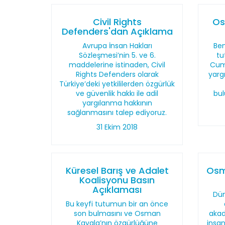
Civil Rights
Os
Defenders'dan Açıklama
Avrupa İnsan Hakları
Be
Sözleşmesi’nin 5. ve 6.
tu
maddelerine istinaden, Civil
Cumh
Rights Defenders olarak
yargı
Türkiye’deki yetkililerden özgürlük
ve güvenlik hakkı ile adil
bul
yargılanma hakkının
sağlanmasını talep ediyoruz.
31 Ekim 2018
Küresel Barış ve Adalet
Osm
Koalisyonu Basın
Açıklaması
Dün
Bu keyfi tutumun bir an önce
son bulmasını ve Osman
akad
Kavala’nın özgürlüğüne
insan