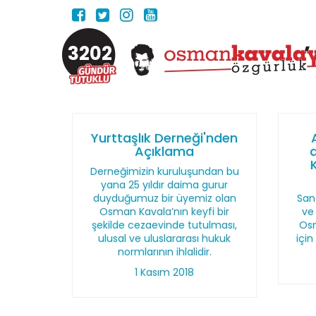
3202
Yurttaşlık Derneği'nden
Açıklama
K
Derneğimizin kuruluşundan bu
yana 25 yıldır daima gurur
duyduğumuz bir üyemiz olan
San
Osman Kavala’nın keyfi bir
ve 
şekilde cezaevinde tutulması,
Osm
ulusal ve uluslararası hukuk
için
normlarının ihlalidir.
1 Kasım 2018