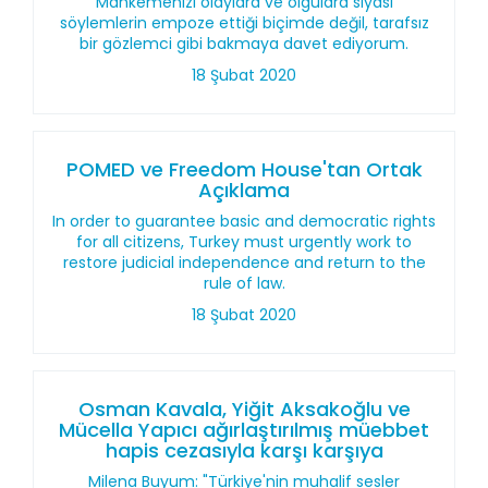
Mahkemenizi olaylara ve olgulara siyasi
söylemlerin empoze ettiği biçimde değil, tarafsız
bir gözlemci gibi bakmaya davet ediyorum.
18 Şubat 2020
POMED ve Freedom House'tan Ortak
Açıklama
In order to guarantee basic and democratic rights
for all citizens, Turkey must urgently work to
restore judicial independence and return to the
rule of law.
18 Şubat 2020
Osman Kavala, Yiğit Aksakoğlu ve
Mücella Yapıcı ağırlaştırılmış müebbet
hapis cezasıyla karşı karşıya
Milena Buyum: "Türkiye'nin muhalif sesler