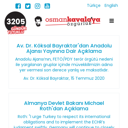
Türkçe
English
3205
Av. Dr. Köksal Bayraktar'dan Anadolu
Ajansı Yayınına Dair Açıklama
Anadolu Ajansı’nın, FETÖ/PDY terör örgütü nedeni
ile yargılanan gruplar içinde müvekkilimizin adına
yer vermesi son derece yanlış ve maksatlıdır.
Av. Dr. Köksal Bayraktar, 15 Temmuz 2020
Almanya Devlet Bakanı Michael
Roth'dan Açıklama
Roth: "I urge Turkey to respect its international
obligations and to implement the ECHR’s
judgment swiftly. Germany will continue to closely