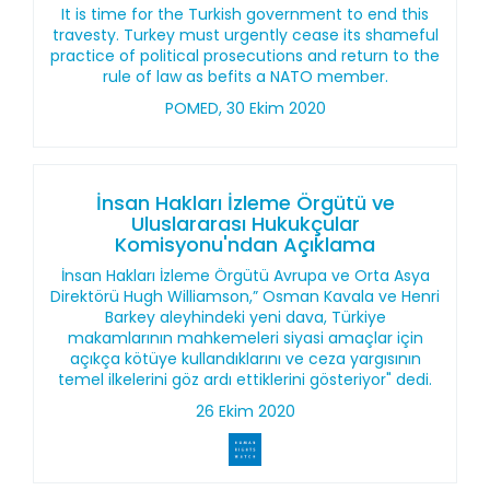
It is time for the Turkish government to end this
travesty. Turkey must urgently cease its shameful
practice of political prosecutions and return to the
rule of law as befits a NATO member.
POMED, 30 Ekim 2020
İnsan Hakları İzleme Örgütü ve
Uluslararası Hukukçular
Komisyonu'ndan Açıklama
İnsan Hakları İzleme Örgütü Avrupa ve Orta Asya
Direktörü Hugh Williamson,” Osman Kavala ve Henri
Barkey aleyhindeki yeni dava, Türkiye
makamlarının mahkemeleri siyasi amaçlar için
açıkça kötüye kullandıklarını ve ceza yargısının
temel ilkelerini göz ardı ettiklerini gösteriyor" dedi.
26 Ekim 2020