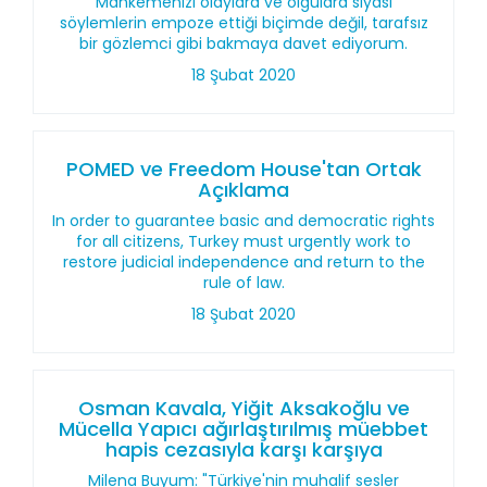
Mahkemenizi olaylara ve olgulara siyasi
söylemlerin empoze ettiği biçimde değil, tarafsız
bir gözlemci gibi bakmaya davet ediyorum.
18 Şubat 2020
POMED ve Freedom House'tan Ortak
Açıklama
In order to guarantee basic and democratic rights
for all citizens, Turkey must urgently work to
restore judicial independence and return to the
rule of law.
18 Şubat 2020
Osman Kavala, Yiğit Aksakoğlu ve
Mücella Yapıcı ağırlaştırılmış müebbet
hapis cezasıyla karşı karşıya
Milena Buyum: "Türkiye'nin muhalif sesler