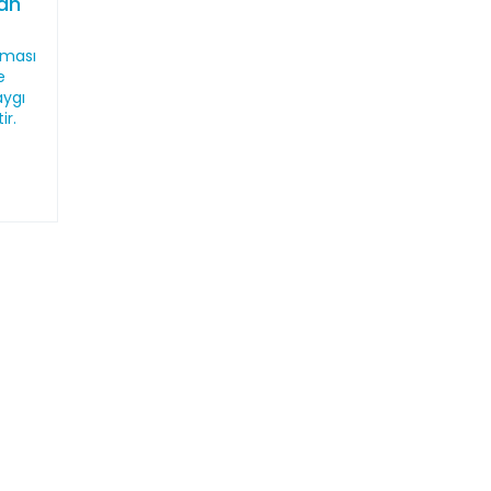
dan
nması
e
aygı
ir.