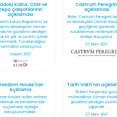
adolu Kültür, DSM ve
Castrum Peregrin
Depo çalışanlarının
açıklaması
açıklaması
Bizler, Castrum Peregrini do
etim Kurulu Başkanımız ve
ve destekçileri Osman Kava
lışma arkadaşımız Osman
geçtiğimiz günlerde
ala’nın gözaltına alındığını
tutuklanması nedeniyle d
ük bir şok ve üzüntü içinde
endişe duyuyoruz.
renmiştik. Tutuklandığına
27 Ekim 2017
inanmakta zorlanıyoruz.
1 Kasım 2017
Freedom House'tan
Tarih Vakfı'nın açıkl
Açıklama
18 Ekim Perşembe gün
an Kavala acilen serbest
mütevellimiz Osman Kaval
rakılmalı ve kendisine dair
gözaltına alındığını üzünt
suçlamalar açıklığa
öğrendik.
kavuşturulmalıdır.
27 Ekim 2017