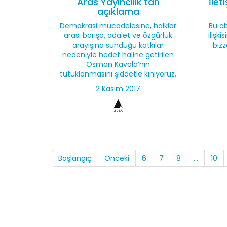
Aras Yayıncılık'tan
İlet
açıklama
Demokrasi mücadelesine, halklar
Bu ab
arası barışa, adalet ve özgürlük
ilişki
arayışına sunduğu katkılar
bizz
nedeniyle hedef haline getirilen
Osman Kavala’nın
tutuklanmasını şiddetle kınıyoruz.
2 Kasım 2017
Başlangıç
Önceki
6
7
8
...
10