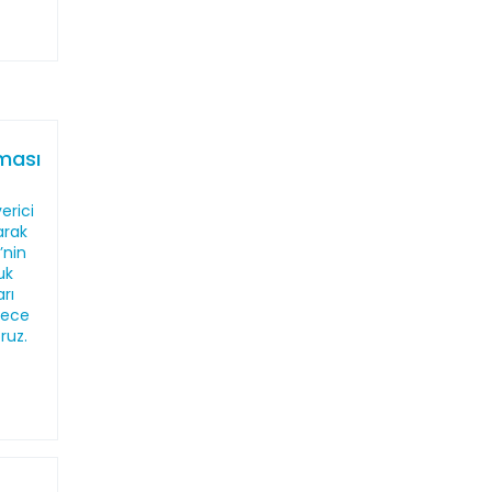
aması
erici
larak
’nin
uk
rı
dece
oruz.