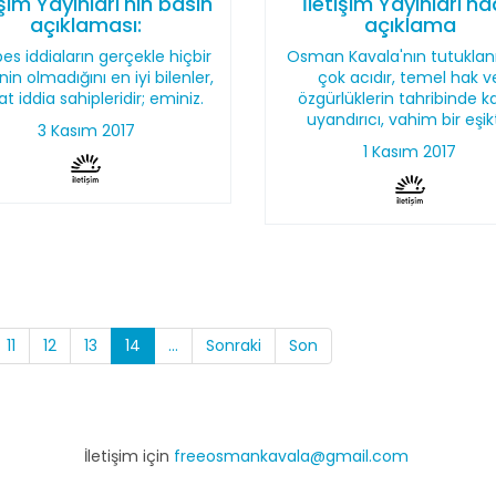
işim Yayınları'nın basın
İletişim Yayınları'n
açıklaması:
açıklama
es iddiaların gerçekle hiçbir
Osman Kavala'nın tutukla
sinin olmadığını en iyi bilenler,
çok acıdır, temel hak v
at iddia sahipleridir; eminiz.
özgürlüklerin tahribinde k
uyandırıcı, vahim bir eşikt
3 Kasım 2017
1 Kasım 2017
11
12
13
14
...
Sonraki
Son
İletişim için
freeosmankavala@gmail.com