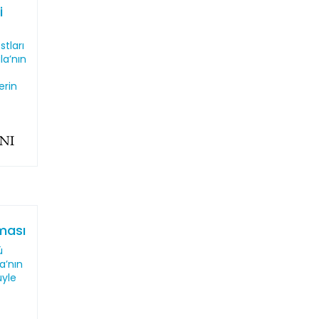
i
stları
la’nın
erin
aması
ü
a’nın
üyle