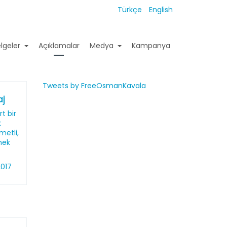
Türkçe
English
lgeler
Açıklamalar
Medya
Kampanya
Tweets by FreeOsmanKavala
j
t bir
k
metli,
mek
2017