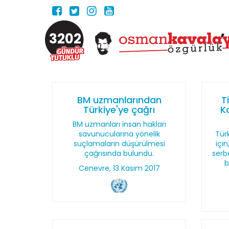
3202
BM uzmanlarından
T
Türkiye'ye çağrı
K
BM uzmanları insan hakları
savunucularına yönelik
Türk
suçlamaların düşürülmesi
içi
çağrısında bulundu.
serb
b
Cenevre, 13 Kasım 2017