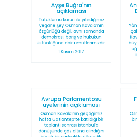
Ayşe Buğra'nın
An
açıklaması
Tutuklama kararı ile yitirdiğimiz
yegane şey Osman Kavala’nın
Yön
özgürlüğü değil, aynı zamanda
ça
demokrasi, barış ve hukukun
Kav
üstünlüğüne dair umutlarımızdır.
büy
öğ
1 Kasım 2017
Avrupa Parlamentosu
üyelerinin açıklaması
Osman Kavala’nın geçtiğimiz
Osm
hafta Gaziantep’te katıldığı bir
bı
toplantı sonrası İstanbul’a
dönüşünde göz altına alındığını
büyük bir şaşkınlıkla öğrendik.