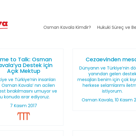
Osman Kavala Kimdir?
Hukuki Süreç ve Be
ime to Talk: Osman
Cezaevinden mesa
avala’ya Destek için
Dünyanın ve Türkiye’nin dör
Açık Mektup
yanından gelen deste
iye ve Türkiye’nin insanları
mesajları benim için çok kıy
n, Osman Kavala’ nın acilen
herkese selamlarımı ilet
est bırakılmasını umuyor ve
istiyorum.
u konuda ısrar ediyoruz.
Osman Kavala, 10 Kasım 
7 Kasım 2017