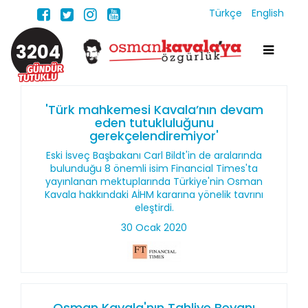
Türkçe
English
3204
'Türk mahkemesi Kavala’nın devam
eden tutukluluğunu
gerekçelendiremiyor'
Eski İsveç Başbakanı Carl Bildt'in de aralarında
bulunduğu 8 önemli isim Financial Times'ta
yayınlanan mektuplarında Türkiye'nin Osman
Kavala hakkındaki AİHM kararına yönelik tavrını
eleştirdi.
30 Ocak 2020
Osman Kavala'nın Tahliye Beyanı